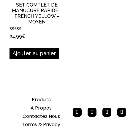
SET COMPLET DE
MANUCURE RAPIDE –
FRENCH YELLOW –
MOYEN
Note
24,99
€
5.00
sur 5
Ajouter au panier
Produits
A Propos
Contactez Nous
Terms & Privacy