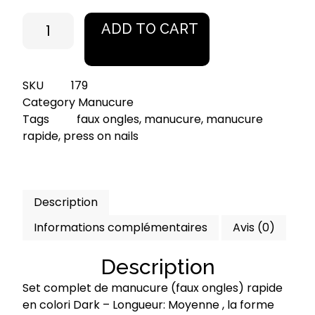
quantité
ADD TO CART
de
Set
complet
SKU
179
de
Category
Manucure
manucure
Tags
faux ongles
,
manucure
,
manucure
rapide
rapide
,
press on nails
-
Dark-
Moyen
Description
Informations complémentaires
Avis (0)
Description
Set complet de manucure (faux ongles) rapide
en colori Dark – Longueur: Moyenne , la forme