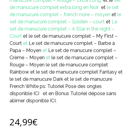
manucure complet – Rouge – Extra Long
et le
set
de manucure complet extra long en Noir
et
le set
de manucure complet – french noire – moyen
et
le
set de manucure complet – Golden – court
et
Le
set de manucure complet – A Star in the night –
Court
et
le set de manucure complet – My First –
Court
et
Le set de manucure complet – Barbe à
Papa – Moyen
et
Le set de manucure complet –
Crème – Moyen
et
le set de manucure complet –
Rouge – Moyen
le set de manucure complet
Rainbow
et
le set de manucure complet Fantasy
et
le set de manucure Dark
et
le set de manucure
French White
ps:
Tutoriel Pose des ongles
disponible ICI
et en Bonus
Tutoriel dépose sans
abîmer disponible ICI.
24,99
€