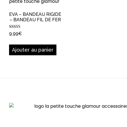
EVA – BANDEAU RIGIDE
– BANDEAU FIL DE FER
Note
9,99
€
5.00
sur 5
Ajouter au panier