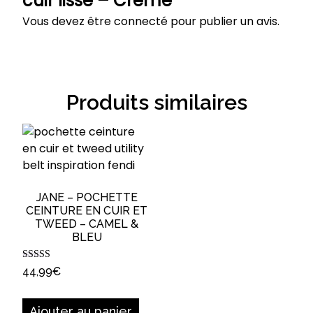
cuir lisse – Crème”
Vous devez être
connecté
pour publier un avis.
Produits similaires
JANE – POCHETTE
CEINTURE EN CUIR ET
TWEED – CAMEL &
BLEU
Note
44,99
€
5.00
sur 5
Ajouter au panier