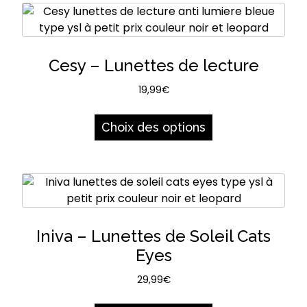
Cesy – Lunettes de lecture
19,99
€
Ce
produit
Choix des options
a
plusieurs
variations.
Les
options
peuvent
Iniva – Lunettes de Soleil Cats
être
Eyes
choisies
sur
29,99
€
la
Ce
page