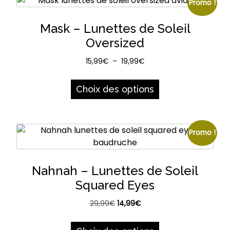
Promo !
Mask – Lunettes de Soleil
Oversized
Plage
15,99
€
–
19,99
€
de
Ce
prix :
produit
Choix des options
15,99€
a
à
plusieurs
19,99€
variations.
Promo !
Les
options
peuvent
Nahnah – Lunettes de Soleil
être
Squared Eyes
choisies
sur
Le
Le
29,99
€
14,99
€
la
prix
prix
Ce
page
initial
actuel