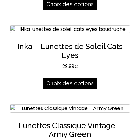
produit
Choix des options
du
a
produit
plusieurs
variations.
Les
options
Inka – Lunettes de Soleil Cats
peuvent
Eyes
être
choisies
29,99
€
sur
Ce
la
produit
Choix des options
page
a
du
plusieurs
produit
variations.
Les
options
Lunettes Classique Vintage –
peuvent
Army Green
être