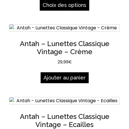
page
produit
Choix des options
du
a
produit
plusieurs
variations.
Les
options
Antah – Lunettes Classique
peuvent
Vintage – Crème
être
choisies
29,99
€
sur
la
Ajouter au panier
page
du
produit
Antah – Lunettes Classique
Vintage – Ecailles