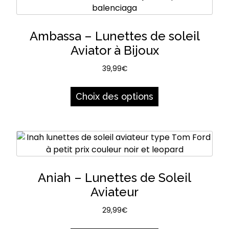
Ambassa – Lunettes de soleil
Aviator à Bijoux
39,99
€
Ce
produit
Choix des options
a
plusieurs
variations.
Les
options
peuvent
Aniah – Lunettes de Soleil
être
Aviateur
choisies
sur
29,99
€
la
Ce