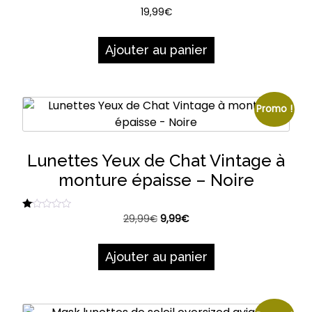
choisies
19,99
€
sur
la
Ajouter au panier
page
du
produit
Promo !
Lunettes Yeux de Chat Vintage à
monture épaisse – Noire
Le
Le
Note
29,99
€
9,99
€
1.00
prix
prix
sur
5
initial
actuel
Ajouter au panier
était :
est :
29,99€.
9,99€.